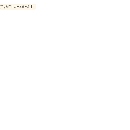
",@"[a-zA-Z]"