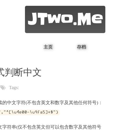
JTwo.Me
主页
存档
式判断中文
Tags:
,"^[\u4e00-\u9fa5]+$")