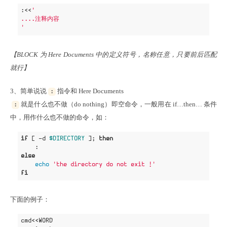
:<<
'

....注释内容

'
【BLOCK 为 Here Documents 中的定义符号，名称任意，只要前后匹配
就行】
3、简单说说
:
就是什么也不做（do nothing）即空命令，一般用在 if…then… 条件
:
中，用作什么也不做的命令，如：
if
 [ 
-d
$DIRECTORY
 ]; 
then
else
echo
'the directory do not exit !'
fi
下面的例子：
cmd<<WORD
