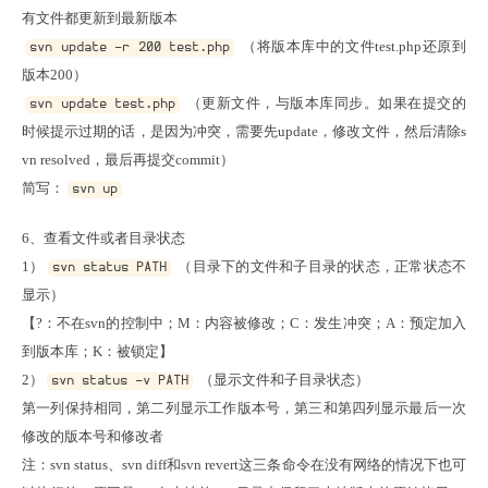
 （将版本库中的文件test.php还原到
svn update -r 200 test.php
 （更新文件，与版本库同步。如果在提交的
svn update test.php
时候提示过期的话，是因为冲突，需要先update，修改文件，然后清除s
vn resolved，最后再提交commit）

简写：
svn up
6、查看文件或者目录状态

1）
 （目录下的文件和子目录的状态，正常状态不
svn status PATH
显示）

【?：不在svn的控制中；M：内容被修改；C：发生冲突；A：预定加入
到版本库；K：被锁定】

2）
 （显示文件和子目录状态）

svn status -v PATH
第一列保持相同，第二列显示工作版本号，第三和第四列显示最后一次
修改的版本号和修改者

注：svn status、svn diff和svn revert这三条命令在没有网络的情况下也可