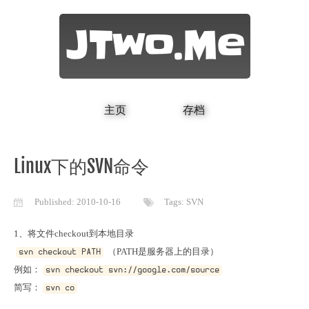
JTwo.Me
主页
存档
Linux下的SVN命令
Published:
2010-10-16
Tags:
SVN
 （PATH是服务器上的目录）

svn checkout PATH
例如：
svn checkout svn://google.com/source
简写：
svn co