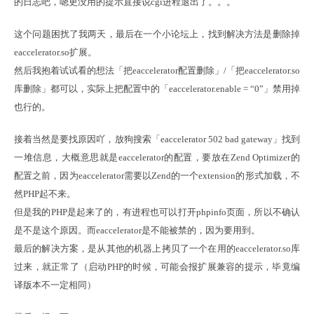
的日志吧，嗯更没用的提示直接说cgi进程退出了。。。
这个问题困扰了我两天，最后在一个小论坛上，找到解决方法是删除掉
eaccelerator.so扩展。

然后我抱着试试看的想法「把eaccelerator配置删除」/「把eaccelerator.so
库删除」都可以，实际上把配置中的「eaccelerator.enable = “0”」禁用掉
也行的。
接着当然是要找原因吖，放狗搜索「eaccelerator 502 bad gateway」找到
一堆信息，大概意思就是eaccelerator的配置，要放在Zend Optimizer的
配置之前，因为eaccelerator需要以Zend的一个extension的形式加载，不
然PHP起不来。

但是我的PHP是起来了的，有进程也可以打开phpinfo页面，所以不确认
是不是这个原因。而eaccelerator是不能被禁的，因为要用到。

最后的解决方案，是从其他的机器上拷贝了一个在用的eaccelerator.so库
过来，就正常了（启动PHP的时候，可能会报扩展兼容的提示，毕竟编
译版本不一定相同）