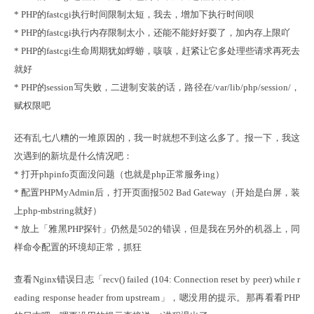
* PHP的fastcgi执行时间限制太短，我去，增加下执行时间呗

* PHP的fastcgi执行内存限制太小，还能不能好好耍了，加内存上限吖

* PHP的fastcgi生命周期犹如蜉蝣，咳咳，赶紧让它多处理些请求再死去
就好

* PHP的session写失败，二进制安装的话，路径在/var/lib/php/session/，
赋权限吧
还有乱七八糟的一堆原因的，我一时就想不到这么多了。报一下，我这
次遇到的新坑是什么情况吧：

* 打开phpinfo页面没问题（也就是php正常服务ing）

* 配置PHPMyAdmin后，打开页面报502 Bad Gateway（开始是白屏，装
上php-mbstring就好）

* 放上「雅黑PHP探针」仍然是502的错误，但是我在另外的机器上，同
样命令配置的环境却正常，抓狂
查看Nginx错误日志「recv() failed (104: Connection reset by peer) while r
eading response header from upstream」，嗯没用的提示。那再看看PHP