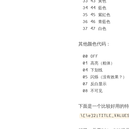
33 43 黃色

34 44 藍色

35 45 紫紅色

36 46 青藍色

其他颜色代码：
00 OFF

01 高亮（粗体）

04 下划线

05 闪烁（没有效果？）

07 反白显示

\[\e]2;TITLE_VALUE