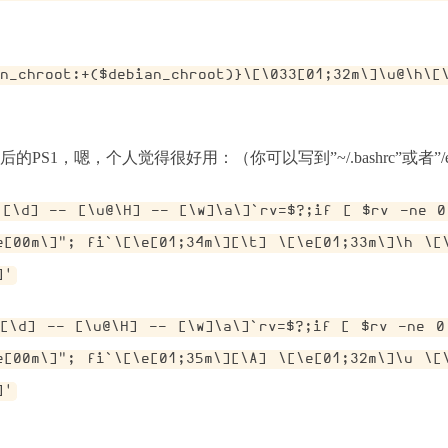
an_chroot:+($debian_chroot)}\[\033[01;32m\]\u@\h\[
1，嗯，个人觉得很好用：（你可以写到”~/.bashrc”或者”/etc/ba
;[\d] -- [\u@\H] -- [\w]\a\]`rv=$?;if [ $rv -ne 0
e[00m\]"; fi`\[\e[01;34m\][\t] \[\e[01;33m\]\h \[
]'
;[\d] -- [\u@\H] -- [\w]\a\]`rv=$?;if [ $rv -ne 0
e[00m\]"; fi`\[\e[01;35m\][\A] \[\e[01;32m\]\u \[
]'