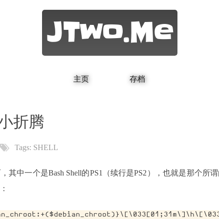
JTwo.Me
主页
存档
小小折腾
Tags:
SHELL
其中一个是Bash Shell的PS1（续行是PS2），也就是那个
：
an_chroot:+($debian_chroot)}\[\033[01;31m\]\h\[\03