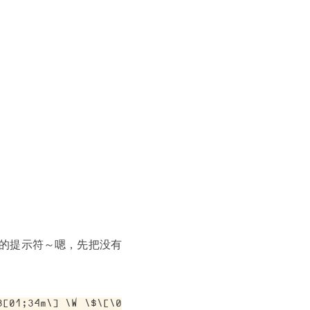
所谓的提示符～嗯，先把没有
3[01;34m\] \W \$\[\0