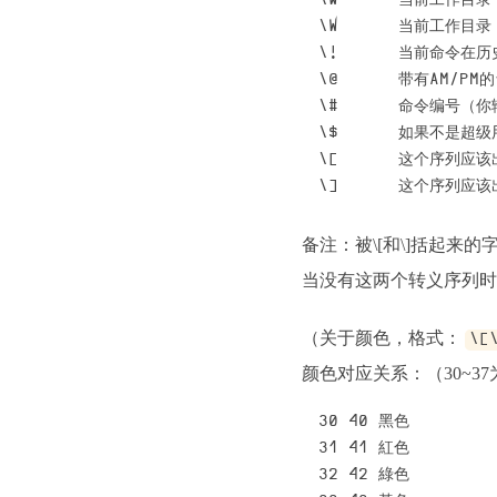
\w      当前工作目录
\W      当前工作目录（
\!      当前命令在
\@      带有AM/PM
\#      命令编号（
\$      如果不是超级
\[      这个序列
备注：被\[和\]括起来
当没有这两个转义序列时
（关于颜色，格式：
\[
颜色对应关系：（30~37为前
30 40 黑色

31 41 紅色

32 42 綠色
