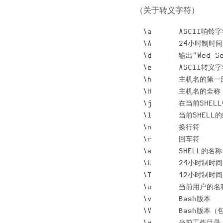
（关于转义字符）
\a      ASCII响铃
\A      24小时制时
\d      输出"Wed S
\e      ASCII转义
\h      主机名的第一部
\H      主机名的全称（如
\j      在当前SHE
\l      当前SHELL
\n      换行符

\r      回车符

\s      SHELL的名称
\t      24小时制时间
\T      12小时制时间
\u      当前用户的名称
\v      Bash版本

\V      Bash版本