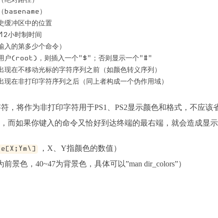
（绝对路径）

basename）

历史缓冲区中的位置

的12小时制时间

你输入的第多少个命令）

用户(root)，则插入一个"$"；否则显示一个"#"

应该出现在不移动光标的字符序列之前（如颜色转义序列）

的字符，将作为非打印字符用于PS1、PS2显示颜色和格式，不应该省
，而如果你键入的命令又恰好到达终端的最右端，就会造成显示
，X、Y指颜色的数值）

\e[X;Ym\]
景色，40~47为背景色，具体可以”man dir_colors”）