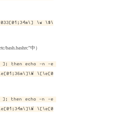
\033[01;34m\] \w \$\
sh.bashrc”中）
 ]; then echo -n -e 
\e[01;36m\]\W \[\e[0
 ]; then echo -n -e 
\e[01;34m\]\W \[\e[0