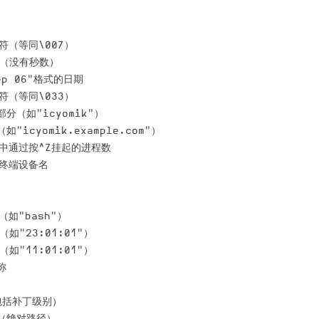
字符（等同\007）

间（没有秒数）

ep 06"格式的日期

字符（等同\033）

分（如"icyomik"）

"icyomik.example.com"）

LL中通过按^Z挂起的进程数

的终端设备名

（如"bash"）

（如"23:01:01"）

（如"11:01:01"）



（包括补丁级别）
