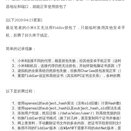
器地址和端口，就能正常使用抓包了
[以下2020/04/23更新]

最近笔者的小米8又无法用Fiddler抓包了，只能临时换用其他安卓手
机，折腾了好久终于搞定。
简单的记录现象：
1、小米8连接不同的代理，都是抓包失败，但其他安卓手机正常（这时怀疑是
2、小米8刷机后，连接代理仍然无法抓包，开始怀疑电脑证书原因（于是搞虚
3、虚拟机的全新系统仍然抓包失败，但换用Charles抓包发现正常（开始怀疑F
以下是折腾过程：
1、使用openssl的subject_hash算法（没有old后缀）计算Hash数值
2、使用openssl的subject_hash以及subject_hash_old算法生
3、添加用户凭据，然后迁移（/data/misc/user/）到系统凭据的目录（
4、转换Fiddler的证书格式（换了好几种，甚至复制同个证书并修改不同的H
5、网上查资料，手动删除证书文件的多余内容、把证书字段剪切到文件头部
6、换用不同的Fiddler版本（在W
in
10下需要不同的dotNet版本，蛋疼