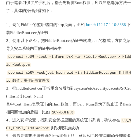
由于笔者习惯了买手机后，都会先折腾Root权限，所以当然选择方法一
了，具体的操作步骤如下：
1、访问Fiddler的监听端口的http页面，比如 
http://172.17.1.10:8888
 下
载FiddlerRoot.cer伪证书

2、使用以下命令，把FiddlerRoot.cer伪证书转成pem的格式，方便之后
openssl x509 -text -inform DER -in FiddlerRoot.cer > Fidd
lerRoot.pem
openssl x509 -subject_hash_old -in FiddlerRoot.pem #计算H
ash数值，用作证书文件名
3、把FiddlerRoot.cer证书重命名后放到/system/etc/security/cacerts/${Cer
t_Hash}.${Cert_Num}

其中Cert_Hash表示证书的Hash数值，而Cert_Num是为了防止证书Hash
相同而增加的后缀，比如
269953fb.0
4、进入安卓设置，找到安全凭据里面的系统证书列表，确认存在
DO_N
则说明添加成功

OT_TRUST_FiddlerRoot
5、最后只需要按照普通的http抓包方法，修改WiFi设置里面的代理服务