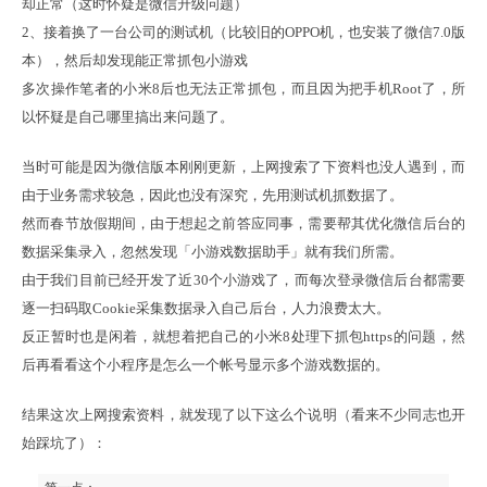
却正常（这时怀疑是微信升级问题）

2、接着换了一台公司的测试机（比较旧的OPPO机，也安装了微信7.0版
本），然后却发现能正常抓包小游戏

多次操作笔者的小米8后也无法正常抓包，而且因为把手机Root了，所
以怀疑是自己哪里搞出来问题了。
当时可能是因为微信版本刚刚更新，上网搜索了下资料也没人遇到，而
由于业务需求较急，因此也没有深究，先用测试机抓数据了。

然而春节放假期间，由于想起之前答应同事，需要帮其优化微信后台的
数据采集录入，忽然发现「小游戏数据助手」就有我们所需。

由于我们目前已经开发了近30个小游戏了，而每次登录微信后台都需要
逐一扫码取Cookie采集数据录入自己后台，人力浪费太大。

反正暂时也是闲着，就想着把自己的小米8处理下抓包https的问题，然
后再看看这个小程序是怎么一个帐号显示多个游戏数据的。
结果这次上网搜索资料，就发现了以下这么个说明（看来不少同志也开
始踩坑了）：