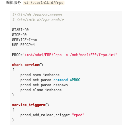
编辑服务 
vi /etc/init.d/frpc
#!/bin/sh /etc/rc.common
# /etc/init.d/frpc enable
START=90

STOP=90

SERVICE=frpc

USE_PROCD=1

PROC=
"/mnt/sda1/FRP/frpc -c /mnt/sda1/FRP/frpc.ini"
start_service
()

{

    procd_open_instance

    procd_set_param 
command
$PROC
    procd_set_param respawn

    procd_close_instance

}

service_triggers
()

{

    procd_add_reload_trigger 
"rpcd"